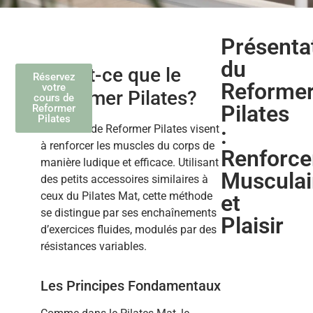
Présenta
du
Qu’est-ce que le
Réservez
Reforme
votre
Reformer Pilates?
cours de
Pilates
Reformer
Pilates
Les cours de Reformer Pilates visent
:
à renforcer les muscles du corps de
Renforc
manière ludique et efficace. Utilisant
Musculai
des petits accessoires similaires à
ceux du Pilates Mat, cette méthode
et
se distingue par ses enchaînements
Plaisir
d’exercices fluides, modulés par des
résistances variables.
Les Principes Fondamentaux