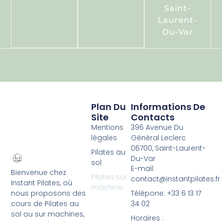
Saint-
Laurent-
Du-Var
Plan Du
Informations De
Site
Contacts
Mentions
396 Avenue Du
légales
Général Leclerc
06700, Saint-Laurent-
Pilates au
Du-Var
sol
E-mail:
Bienvenue chez
Pilates sur
contact@instantpilates.fr
Instant Pilates, où
machine
Télépone: +33 6 13 17
nous proposons des
34 02
cours de Pilates au
sol ou sur machines,
Horaires :